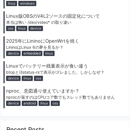
linux
windows
Linux版OBSのV4L2ソースの固定化について
本当は怖い /dev/video* の取り違い
oss
linux
device
2025年にLininoにOpenWrtを焼く
LininoはLinux 6の夢を見るか？
device
embedded
linux
Linuxでバッテリー残量表示が食い違う
btopとi3status-rsで表示がズレました。しかしなぜ？
device
linux
oss
nproc、意図通り使えていますか？
nprocが返すのはCPUコア数でもスレッド数でもありません
device
android
linux
oss
Recent Posts