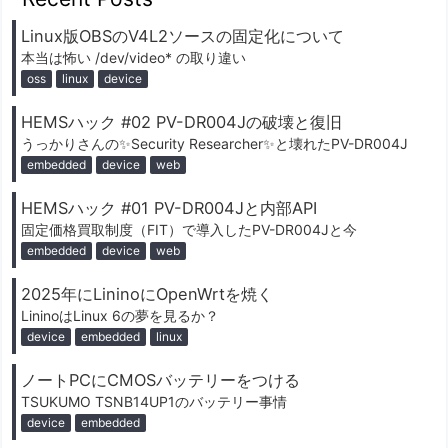
Linux版OBSのV4L2ソースの固定化について
本当は怖い /dev/video* の取り違い
oss
linux
device
HEMSハック #02 PV-DR004Jの破壊と復旧
うっかりさんの✨️Security Researcher✨️と壊れたPV-DR004J
embedded
device
web
HEMSハック #01 PV-DR004Jと内部API
固定価格買取制度（FIT）で導入したPV-DR004Jと今
embedded
device
web
2025年にLininoにOpenWrtを焼く
LininoはLinux 6の夢を見るか？
device
embedded
linux
ノートPCにCMOSバッテリーをつける
TSUKUMO TSNB14UP1のバッテリー事情
device
embedded