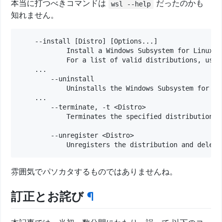
本当に打つべきコマンドは
だったのかも
wsl --help
知れません。
    --install [Distro] [Options...]

            Install a Windows Subsystem for Linux di
            For a list of valid distributions, use 
    ...

        --uninstall

            Uninstalls the Windows Subsystem for Li
    ...

        --terminate, -t <Distro>

            Terminates the specified distribution.

        --unregister <Distro>

雰囲気でパソカタするものではありませんね。
訂正とお詫び
¶