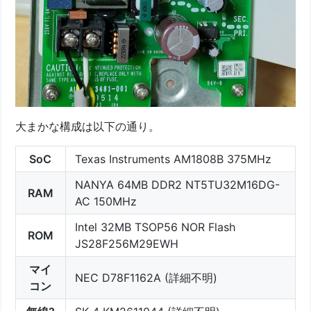
大まかな構成は以下の通り。
SoC
Texas Instruments AM1808B 375MHz
NANYA 64MB DDR2 NT5TU32M16DG-
RAM
AC 150MHz
Intel 32MB TSOP56 NOR Flash
ROM
JS28F256M29EWH
マイ
NEC D78F1162A (詳細不明)
コン