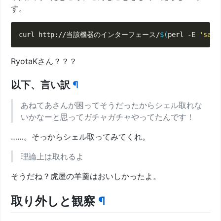
す。
curl http://当該機器のインターフェース/
$(
perl -E 
'say 
RyotaKさん？？？
以下、言い訳
¶
あねてあさんが困ってそうだったからシェル取れな
いかなーと思ってガチャガチャやってたんです！
……。そっからシェル取ってみてくれ。
理論上は取れるよ
そうだね？虎屋の羊羹はおいしかったよ。
取り外しと観察
¶