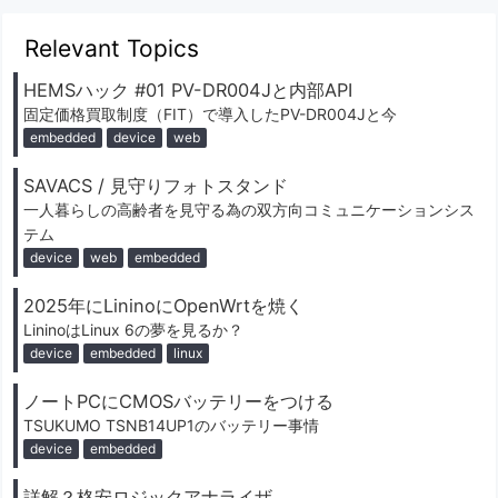
Relevant Topics
HEMSハック #01 PV-DR004Jと内部API
固定価格買取制度（FIT）で導入したPV-DR004Jと今
embedded
device
web
SAVACS / 見守りフォトスタンド
一人暮らしの高齢者を見守る為の双方向コミュニケーションシス
テム
device
web
embedded
2025年にLininoにOpenWrtを焼く
LininoはLinux 6の夢を見るか？
device
embedded
linux
ノートPCにCMOSバッテリーをつける
TSUKUMO TSNB14UP1のバッテリー事情
device
embedded
詳解？格安ロジックアナライザ