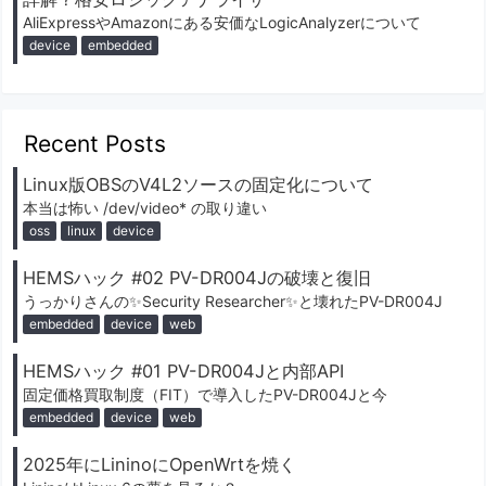
AliExpressやAmazonにある安価なLogicAnalyzerについて
device
embedded
Recent Posts
Linux版OBSのV4L2ソースの固定化について
本当は怖い /dev/video* の取り違い
oss
linux
device
HEMSハック #02 PV-DR004Jの破壊と復旧
うっかりさんの✨️Security Researcher✨️と壊れたPV-DR004J
embedded
device
web
HEMSハック #01 PV-DR004Jと内部API
固定価格買取制度（FIT）で導入したPV-DR004Jと今
embedded
device
web
2025年にLininoにOpenWrtを焼く