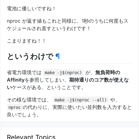
電池に優しいですね！
nproc が返す値もこれと同様に、1秒のうちに何度もス
ケジュールされ直すというわけです！
こまりますね！！
というわけで
¶
省電力環境では
が、
無負荷時の
make -j$(nproc)
Affinity
を参照してしまい、
期待通りのコア数が使えな
い
ケースがある、ということです。
その様な環境では、
や、
make -j$(nproc --all)
の代わりに、実際に使いたい並列数を入力すると
nproc
良いでしょう。
Relevant Topics