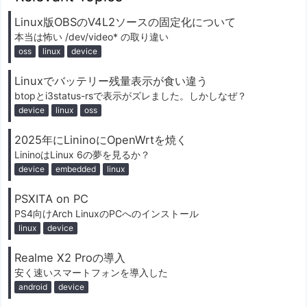
Linux版OBSのV4L2ソースの固定化について
本当は怖い /dev/video* の取り違い
oss
linux
device
Linuxでバッテリー残量表示が食い違う
btopとi3status-rsで表示がズレました。しかしなぜ？
device
linux
oss
2025年にLininoにOpenWrtを焼く
LininoはLinux 6の夢を見るか？
device
embedded
linux
PSXITA on PC
PS4向けArch LinuxのPCへのインストール
linux
device
Realme X2 Proの導入
安く速いスマートフォンを導入した
android
device