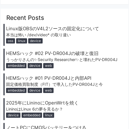
Recent Posts
Linux版OBSのV4L2ソースの固定化について
本当は怖い /dev/video* の取り違い
oss
linux
device
HEMSハック #02 PV-DR004Jの破壊と復旧
うっかりさんの✨️Security Researcher✨️と壊れたPV-DR004J
embedded
device
web
HEMSハック #01 PV-DR004Jと内部API
固定価格買取制度（FIT）で導入したPV-DR004Jと今
embedded
device
web
2025年にLininoにOpenWrtを焼く
LininoはLinux 6の夢を見るか？
device
embedded
linux
ノートPCにCMOSバッテリーをつける