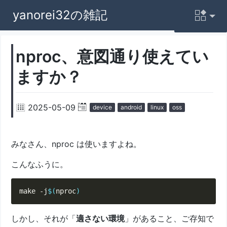
yanorei32の雑記
nproc、意図通り使えてい
ますか？
2025-05-09
device
android
linux
oss
みなさん、nproc は使いますよね。
こんなふうに。
make -j
$(
nproc
)
しかし、それが「
適さない環境
」があること、ご存知で